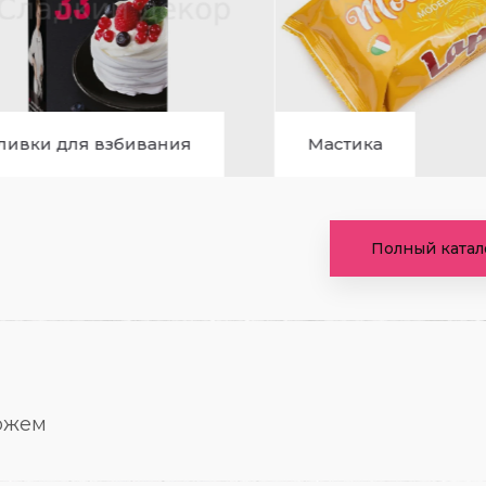
ивания
Мастика
Полный катал
можем