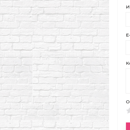
И
E
К
О