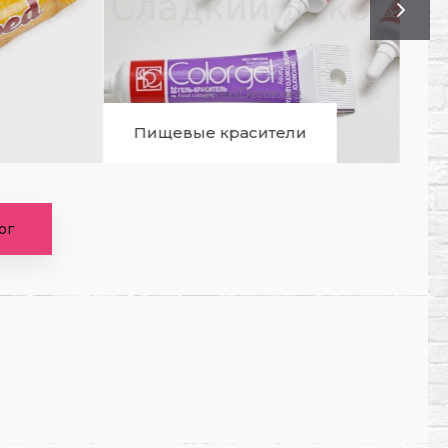
Пищевые красители
Упаковка
ог