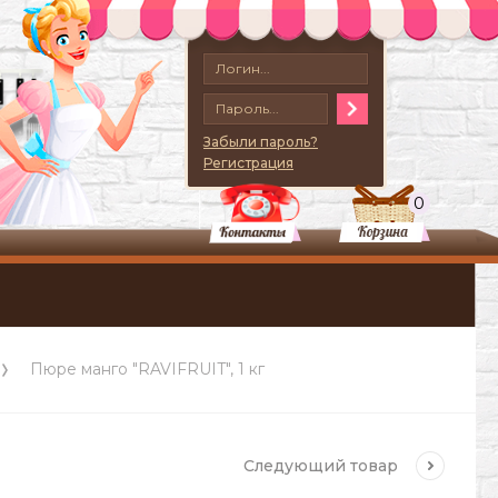
Забыли пароль?
Регистрация
0
Пюре манго "RAVIFRUIT", 1 кг
Следующий
товар